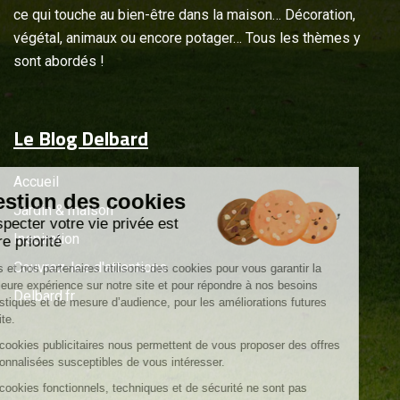
ce qui touche au bien-être dans la maison… Décoration,
végétal, animaux ou encore potager… Tous les thèmes y
sont abordés !
Le Blog Delbard
Accueil
Gestion des cookies
Jardin & maison
Respecter votre vie privée est
Inspiration
notre priorité
Couvrez-les d'attentions
Nous et nos partenaires utilisons des cookies pour vous garantir la
meilleure expérience sur notre site et pour répondre à nos besoins
Delbard.fr
statistiques et de mesure d’audience, pour les améliorations futures
du site.
Les cookies publicitaires nous permettent de vous proposer des offres
personnalisées susceptibles de vous intéresser.
Les cookies fonctionnels, techniques et de sécurité ne sont pas