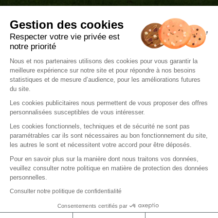
Accueil
Gestion des cookies
Jardin & maison
Respecter votre vie privée est
Inspiration
notre priorité
Couvrez-les d'attentions
Nous et nos partenaires utilisons des cookies pour vous garantir la
meilleure expérience sur notre site et pour répondre à nos besoins
Delbard.fr
statistiques et de mesure d’audience, pour les améliorations futures
du site.
Les cookies publicitaires nous permettent de vous proposer des offres
personnalisées susceptibles de vous intéresser.
Les cookies fonctionnels, techniques et de sécurité ne sont pas
paramétrables car ils sont nécessaires au bon fonctionnement du site,
Mentions légales
les autres le sont et nécessitent votre accord pour être déposés.
Politique de gestions de cookies
Pour en savoir plus sur la manière dont nous traitons vos données,
veuillez consulter notre politique en matière de protection des données
Politique de confidentialité
personnelles.
Consulter notre politique de confidentialité
Consentements certifiés par
© 2023 Blog Delbard – Tous les droits sont réservés
Protège vos données