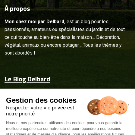
À
propos
Mon chez moi par Delbard,
est un blog pour les
passionnés, amateurs ou spécialistes du jardin et de tout
ce qui touche au bien-être dans la maison… Décoration,
végétal, animaux ou encore potager… Tous les thèmes y
sont abordés !
Le Blog Delbard
Accueil
Gestion des cookies
Jardin & maison
Respecter votre vie privée est
Inspiration
notre priorité
Couvrez-les d'attentions
Nous et nos partenaires utilisons des cookies pour vous garantir la
meilleure expérience sur notre site et pour répondre à nos besoins
Delbard.fr
statistiques et de mesure d’audience, pour les améliorations futures