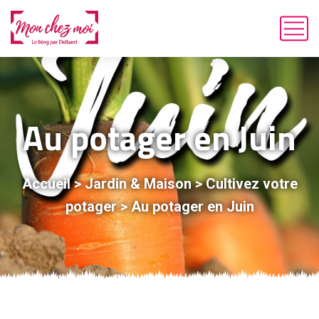
Au potager en Juin
Accueil
>
Jardin & Maison
>
Cultivez votre
potager
>
Au potager en Juin