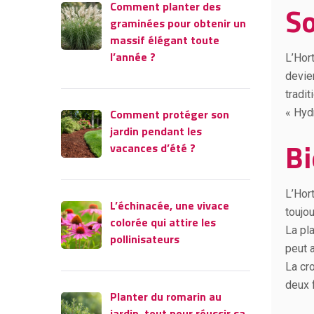
Comment planter des
So
graminées pour obtenir un
massif élégant toute
l’année ?
L’Hort
devie
tradi
Comment protéger son
« Hydr
jardin pendant les
Bi
vacances d’été ?
L’Hor
L’échinacée, une vivace
toujo
colorée qui attire les
La pl
pollinisateurs
peut a
La cro
deux 
Planter du romarin au
jardin, tout pour réussir sa