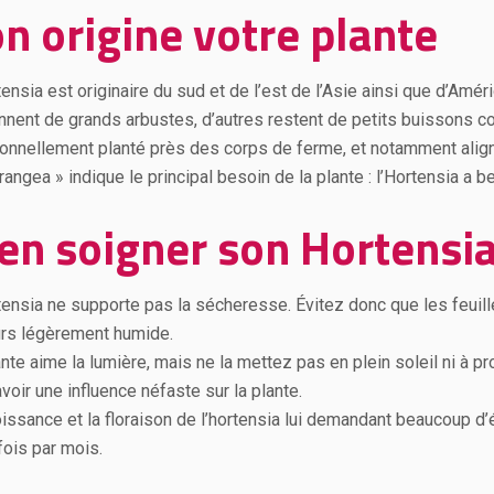
n origine votre plante
ensia est originaire du sud et de l’est de l’Asie ainsi que d’Amé
nnent de grands arbustes, d’autres restent de petits buissons co
tionnellement planté près des corps de ferme, et notamment align
angea » indique le principal besoin de la plante : l’Hortensia a b
en soigner son Hortensi
tensia ne supporte pas la sécheresse. Évitez donc que les feuille
urs légèrement humide.
ante aime la lumière, mais ne la mettez pas en plein soleil ni à p
voir une influence néfaste sur la plante.
issance et la floraison de l’hortensia lui demandant beaucoup d’én
fois par mois.