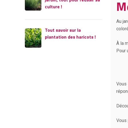
Me
culture !
Au ja
color
Tout savoir sur la
plantation des haricots !
À la m
Pour 
Vous 
répon
Décou
Vous 