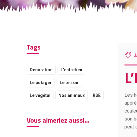
Tags
J
L’
Décoration
L'entretien
Le potager
Le terroir
Les h
Le végétal
Nos animaux
RSE
appré
coule
Vous aimeriez aussi…
son be
peut s