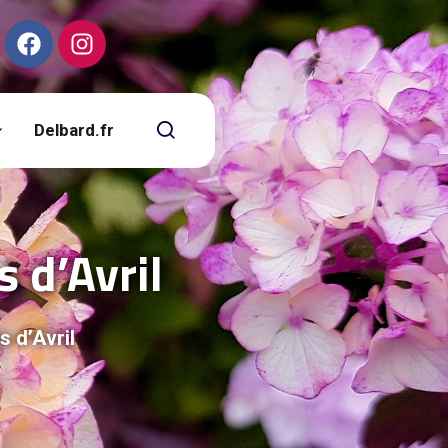
Delbard.fr
s d’Avril
s d’Avril