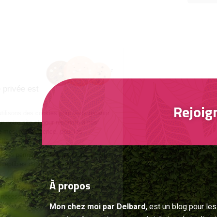
Gestion des
cookies
Respecter votre vie privée est
notre priorité
Rejoig
Nous et nos partenaires utilisons des cookies pour vous garantir
la meilleure expérience sur notre site et pour répondre à nos
besoins statistiques et de mesure d’audience, pour les
améliorations futures du site.
Les cookies publicitaires nous permettent de vous proposer des
offres personnalisées susceptibles de vous intéresser.
Les cookies fonctionnels, techniques et de sécurité ne sont pas
À
propos
paramétrables car ils sont nécessaires au bon fonctionnement du
site, les autres le sont et nécessitent votre accord pour être
déposés.
Mon chez moi par Delbard,
est un blog pour les