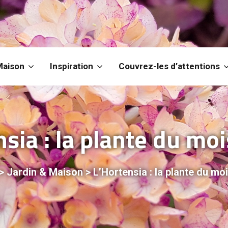
Maison
Inspiration
Couvrez-les d’attentions
sia : la plante du moi
>
Jardin & Maison
>
L’Hortensia : la plante du moi