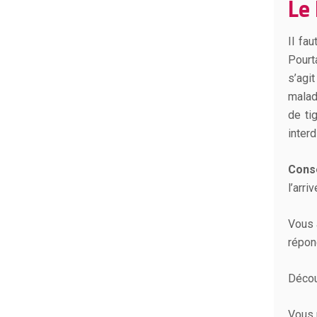
Le 
Il fau
Pourta
s’agi
malad
de ti
inter
Conse
l’arr
Vous 
répon
Décou
Vous 