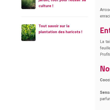
culture !
Arros
enrac
Tout savoir sur la
En
plantation des haricots !
La ta
feuil
Profi
No
Cocci
Sensa
parfu