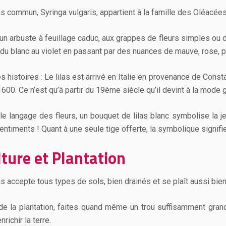
las commun, Syringa vulgaris, appartient à la famille des Oléacées
 un arbuste à feuillage caduc, aux grappes de fleurs simples o
t du blanc au violet en passant par des nuances de mauve, rose, 
s histoires : Le lilas est arrivé en Italie en provenance de Cons
1600. Ce n’est qu’à partir du 19ème siècle qu’il devint à la mode
le langage des fleurs, un bouquet de lilas blanc symbolise la j
ntiments ! Quant à une seule tige offerte, la symbolique signifie 
lture et Plantation
las accepte tous types de sols, bien drainés et se plaît aussi bi
de la plantation, faites quand même un trou suffisamment gran
nrichir la terre.