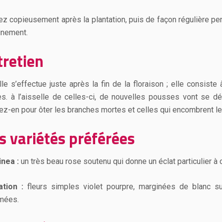
ez copieusement après la plantation, puis de façon régulière pe
inement.
tretien
ille s’effectue juste après la fin de la floraison ; elle consis
les. à l’aisselle de celles-ci, de nouvelles pousses vont se d
tez-en pour ôter les branches mortes et celles qui encombrent le
s variétés préférées
nea :
un très beau rose soutenu qui donne un éclat particulier à
tion :
fleurs simples violet pourpre, marginées de blanc sur
mées.