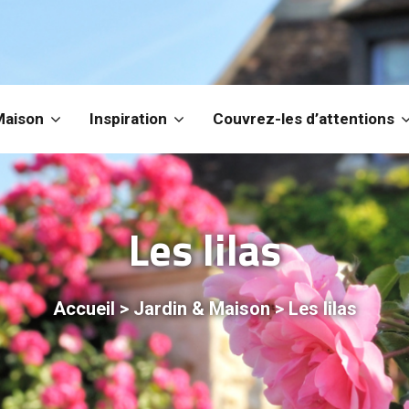
Maison
Inspiration
Couvrez-les d’attentions
Les lilas
Accueil
>
Jardin & Maison
>
Les lilas