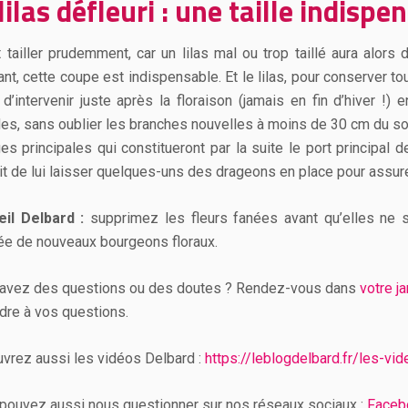
lilas défleuri : une taille indispe
t tailler prudemment, car un lilas mal ou trop taillé aura alors 
nt, cette coupe est indispensable. Et le lilas, pour conserver to
t d’intervenir juste après la floraison (jamais en fin d’hiver 
es, sans oublier les branches nouvelles à moins de 30 cm du sol
ges principales qui constitueront par la suite le port principal d
dit de lui laisser quelques-uns des drageons en place pour assur
il Delbard :
supprimez les fleurs fanées avant qu’elles ne se 
ivée de nouveaux bourgeons floraux.
avez des questions ou des doutes ? Rendez-vous dans
votre j
dre à vos questions.
vrez aussi les vidéos Delbard :
https://leblogdelbard.fr/les-vi
pouvez aussi nous questionner sur nos réseaux sociaux :
Faceb