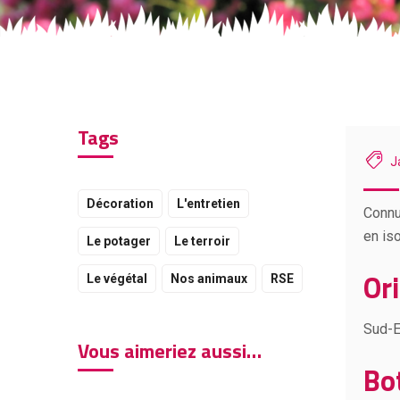
Tags
J
Décoration
L'entretien
Connu 
en iso
Le potager
Le terroir
Or
Le végétal
Nos animaux
RSE
Sud-E
Vous aimeriez aussi…
Bo