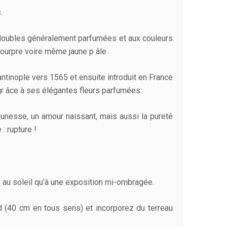
.
u doubles généralement parfumées et aux couleurs
pourpre voire même jaune p âle.
tantinople vers 1565 et ensuite introduit en France
 gr âce à ses élégantes fleurs parfumées.
eunesse, un amour naissant, mais aussi la pureté
: rupture !
en au soleil qu’à une exposition mi-ombragée.
d (40 cm en tous sens) et incorporez du terreau