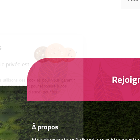
Gestion des
cookies
Respecter votre vie privée est
notre priorité
Rejoig
Nous et nos partenaires utilisons des cookies pour vous garantir
la meilleure expérience sur notre site et pour répondre à nos
besoins statistiques et de mesure d’audience, pour les
améliorations futures du site.
Les cookies publicitaires nous permettent de vous proposer des
offres personnalisées susceptibles de vous intéresser.
Les cookies fonctionnels, techniques et de sécurité ne sont pas
À
propos
paramétrables car ils sont nécessaires au bon fonctionnement du
site, les autres le sont et nécessitent votre accord pour être
déposés.