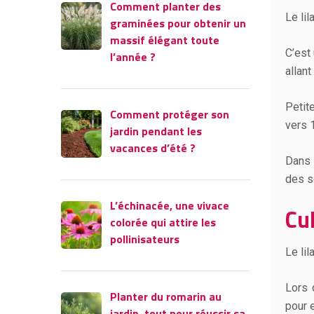
Comment planter des
Le li
graminées pour obtenir un
massif élégant toute
C’est
l’année ?
allan
Petite
Comment protéger son
vers 
jardin pendant les
vacances d’été ?
Dans 
des se
L’échinacée, une vivace
Cu
colorée qui attire les
pollinisateurs
Le li
Lors 
Planter du romarin au
pour e
jardin, tout pour réussir sa