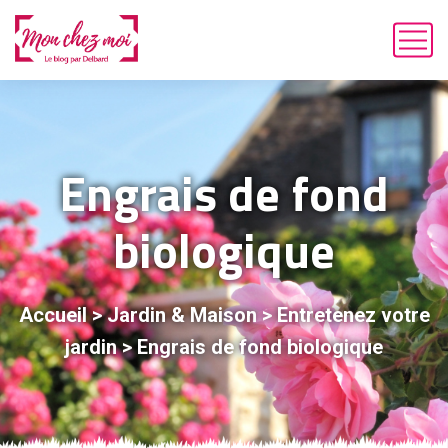
Engrais de fond
biologique
Accueil
>
Jardin & Maison
>
Entretenez votre
jardin
>
Engrais de fond biologique