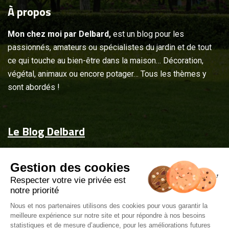
À
propos
Mon chez moi par Delbard,
est un blog pour les
passionnés, amateurs ou spécialistes du jardin et de tout
ce qui touche au bien-être dans la maison… Décoration,
végétal, animaux ou encore potager… Tous les thèmes y
sont abordés !
Le Blog Delbard
Accueil
Gestion des cookies
Jardin & maison
Respecter votre vie privée est
Inspiration
notre priorité
Couvrez-les d'attentions
Nous et nos partenaires utilisons des cookies pour vous garantir la
meilleure expérience sur notre site et pour répondre à nos besoins
Delbard.fr
statistiques et de mesure d’audience, pour les améliorations futures