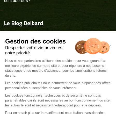
sont abordés !
Le Blog Delbard
Accueil
Gestion des cookies
Jardin & maison
Respecter votre vie privée est
Inspiration
notre priorité
Couvrez-les d'attentions
Nous et nos partenaires utilisons des cookies pour vous garantir la
meilleure expérience sur notre site et pour répondre à nos besoins
Delbard.fr
statistiques et de mesure d’audience, pour les améliorations futures
du site.
Les cookies publicitaires nous permettent de vous proposer des offres
personnalisées susceptibles de vous intéresser.
Les cookies fonctionnels, techniques et de sécurité ne sont pas
paramétrables car ils sont nécessaires au bon fonctionnement du site,
Mentions légales
les autres le sont et nécessitent votre accord pour être déposés.
Politique de gestions de cookies
Pour en savoir plus sur la manière dont nous traitons vos données,