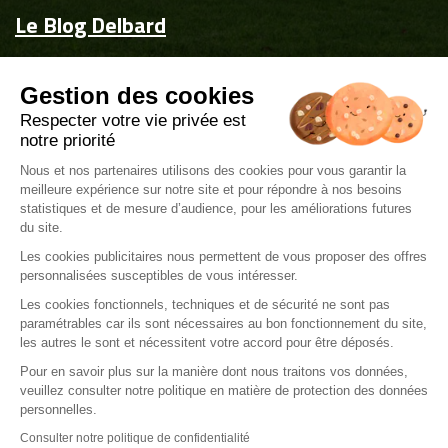
Le Blog Delbard
Accueil
Gestion des cookies
Jardin & maison
Respecter votre vie privée est
Inspiration
notre priorité
Couvrez-les d'attentions
Nous et nos partenaires utilisons des cookies pour vous garantir la
meilleure expérience sur notre site et pour répondre à nos besoins
Delbard.fr
statistiques et de mesure d’audience, pour les améliorations futures
du site.
Les cookies publicitaires nous permettent de vous proposer des offres
personnalisées susceptibles de vous intéresser.
Les cookies fonctionnels, techniques et de sécurité ne sont pas
paramétrables car ils sont nécessaires au bon fonctionnement du site,
Mentions légales
les autres le sont et nécessitent votre accord pour être déposés.
Politique de gestions de cookies
Pour en savoir plus sur la manière dont nous traitons vos données,
veuillez consulter notre politique en matière de protection des données
Politique de confidentialité
personnelles.
Consulter notre politique de confidentialité