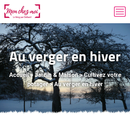
Au verger en hiver
Accueil
>
Jardin & Maison
>
Cultivez votre
potager
>
Au verger en hiver