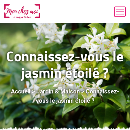
Connaissez-vous le
jasmin étoilé ?
Accueil
>
Jardin & Maison
>
Connaissez-
vous le jasmin étoilé ?