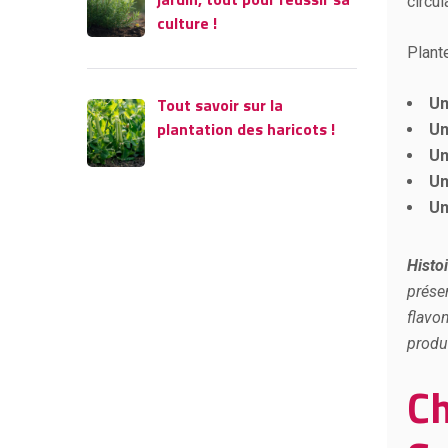
circul
culture !
Plante
Tout savoir sur la
Un
plantation des haricots !
Un
Un
Un
Un
Histo
prése
flavo
produ
Ch