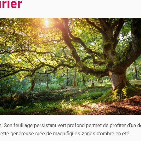
rier
e. Son feuillage persistant vert profond permet de profiter d’un d
uette généreuse crée de magnifiques zones d’ombre en été.