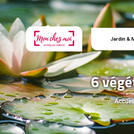
Jardin & 
6 végé
Accuei