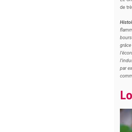
de tr
Histo
flamme
bourso
grâce
l’écor
l’indu
par ex
comme
Lo