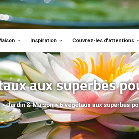
Maison
Inspiration
Couvrez-les d’attentions
taux aux superbes pou
l
>
Jardin & Maison
>
6 végétaux aux superbes pou