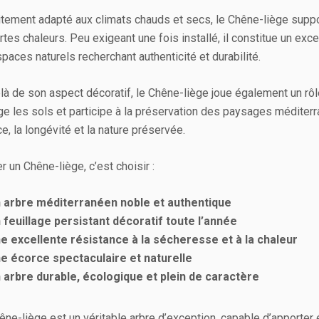
itement adapté aux climats chauds et secs, le Chêne-liège supp
rtes chaleurs. Peu exigeant une fois installé, il constitue un exc
paces naturels recherchant authenticité et durabilité.
là de son aspect décoratif, le Chêne-liège joue également un rôle
ge les sols et participe à la préservation des paysages méditerra
ce, la longévité et la nature préservée.
r un Chêne-liège, c’est choisir :
 arbre méditerranéen noble et authentique
 feuillage persistant décoratif toute l’année
e excellente résistance à la sécheresse et à la chaleur
e écorce spectaculaire et naturelle
 arbre durable, écologique et plein de caractère
êne-liège est un véritable arbre d’exception, capable d’apporter 