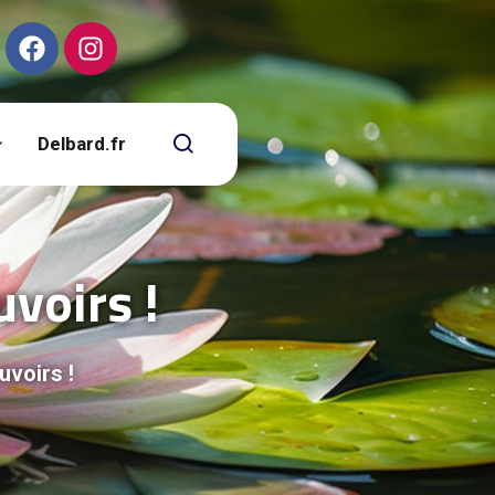
Delbard.fr
voirs !
voirs !