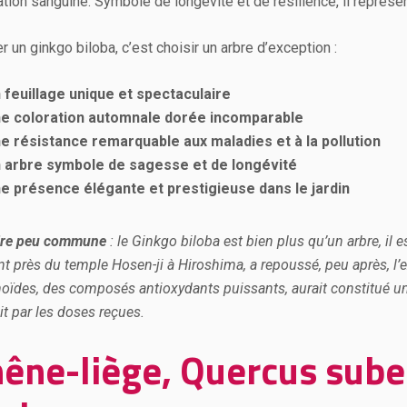
ation sanguine. Symbole de longévité et de résilience, il représent
r un ginkgo biloba, c’est choisir un arbre d’exception :
 feuillage unique et spectaculaire
e coloration automnale dorée incomparable
e résistance remarquable aux maladies et à la pollution
 arbre symbole de sagesse et de longévité
e présence élégante et prestigieuse dans le jardin
ire peu commune
: le Ginkgo biloba est bien plus qu’un arbre, il 
nt près du temple Hosen-ji à Hiroshima, a repoussé, peu après, l’
noïdes, des composés antioxydants puissants, aurait constitué un
it par les doses reçues.
êne-liège, Quercus suber