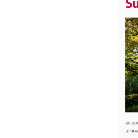
Su
uniqu
silho