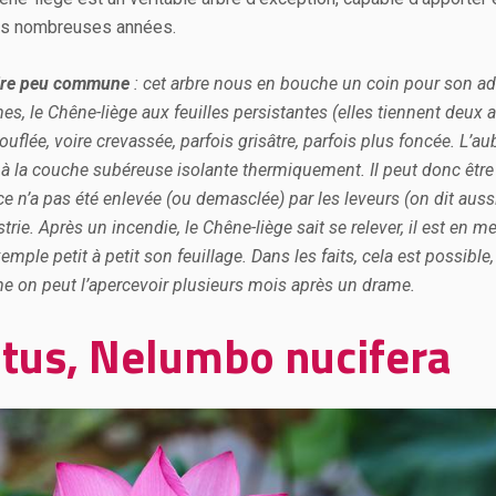
ès nombreuses années.
ire peu commune
: cet arbre nous en bouche un coin pour son ad
s, le Chêne-liège aux feuilles persistantes (elles tiennent deux a
uflée, voire crevassée, parfois grisâtre, parfois plus foncée. L’aubie
 à la couche subéreuse isolante thermiquement. Il peut donc être
ce n’a pas été enlevée (ou demasclée) par les leveurs (on dit auss
strie. Après un incendie, le Chêne-liège sait se relever, il est en 
emple petit à petit son feuillage. Dans les faits, cela est possibl
 on peut l’apercevoir plusieurs mois après un drame.
tus, Nelumbo nucifera