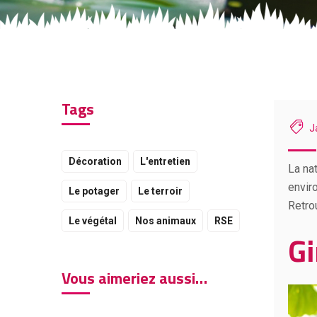
Tags
J
Décoration
L'entretien
La na
envir
Le potager
Le terroir
Retro
Le végétal
Nos animaux
RSE
Gi
Vous aimeriez aussi…