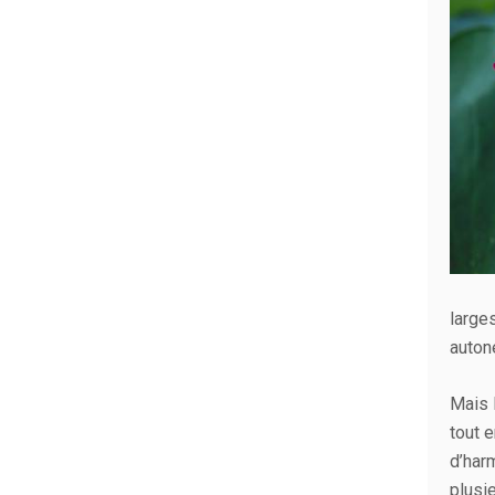
large
auton
Mais 
tout 
d’har
plusi