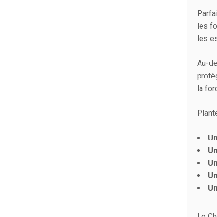
Parfa
les fo
les es
Au-de
protè
la for
Plante
Un
Un
Un
Un
Un
Le Ch