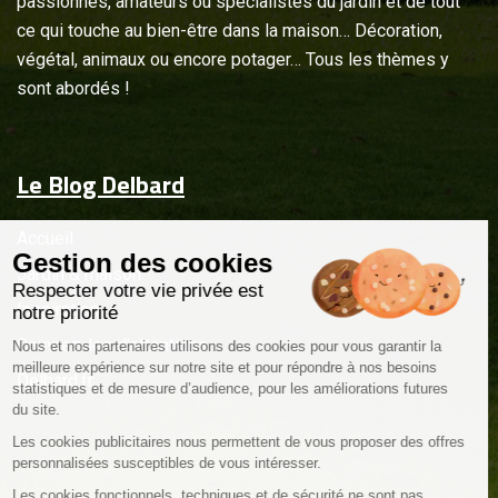
passionnés, amateurs ou spécialistes du jardin et de tout
ce qui touche au bien-être dans la maison… Décoration,
végétal, animaux ou encore potager… Tous les thèmes y
sont abordés !
Le Blog Delbard
Accueil
Gestion des cookies
Jardin & maison
Respecter votre vie privée est
Inspiration
notre priorité
Couvrez-les d'attentions
Nous et nos partenaires utilisons des cookies pour vous garantir la
meilleure expérience sur notre site et pour répondre à nos besoins
Delbard.fr
statistiques et de mesure d’audience, pour les améliorations futures
du site.
Les cookies publicitaires nous permettent de vous proposer des offres
personnalisées susceptibles de vous intéresser.
Les cookies fonctionnels, techniques et de sécurité ne sont pas