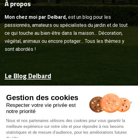
À
propos
Mon chez moi par Delbard,
est un blog pour les
passionnés, amateurs ou spécialistes du jardin et de tout
ce qui touche au bien-être dans la maison… Décoration,
végétal, animaux ou encore potager… Tous les thèmes y
sont abordés !
Le Blog Delbard
Accueil
Gestion des cookies
Jardin & maison
Respecter votre vie privée est
Inspiration
notre priorité
Couvrez-les d'attentions
Nous et nos partenaires utilisons des cookies pour vous garantir la
meilleure expérience sur notre site et pour répondre à nos besoins
Delbard.fr
statistiques et de mesure d’audience, pour les améliorations futures