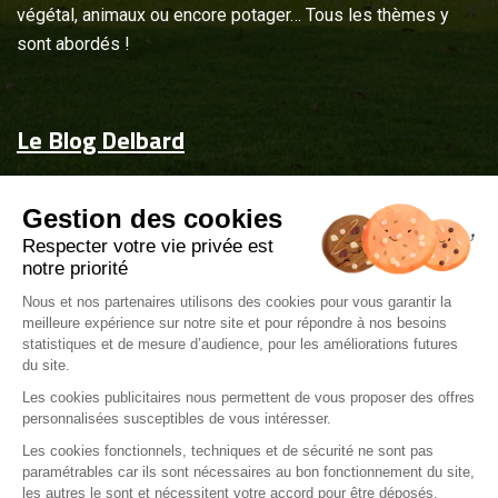
végétal, animaux ou encore potager… Tous les thèmes y
sont abordés !
Le Blog Delbard
Accueil
Gestion des cookies
Jardin & maison
Respecter votre vie privée est
Inspiration
notre priorité
Couvrez-les d'attentions
Nous et nos partenaires utilisons des cookies pour vous garantir la
meilleure expérience sur notre site et pour répondre à nos besoins
Delbard.fr
statistiques et de mesure d’audience, pour les améliorations futures
du site.
Les cookies publicitaires nous permettent de vous proposer des offres
personnalisées susceptibles de vous intéresser.
Les cookies fonctionnels, techniques et de sécurité ne sont pas
paramétrables car ils sont nécessaires au bon fonctionnement du site,
Mentions légales
les autres le sont et nécessitent votre accord pour être déposés.