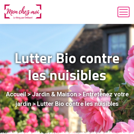
Lutter Bio contre
les nuisibles
Accueil
>
Jardin & Maison
>
Entretenez votre
jardin
>
Lutter Bio contre les nuisibles