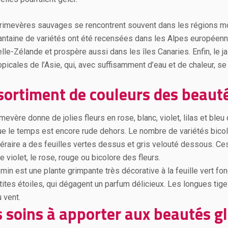
rimevères sauvages se rencontrent souvent dans les régions m
antaine de variétés ont été recensées dans les Alpes européennes.
lle-Zélande et prospère aussi dans les îles Canaries. Enfin, le 
picales de l’Asie, qui, avec suffisamment d’eau et de chaleur, se
sortiment de couleurs des beaut
mevère donne de jolies fleurs en rose, blanc, violet, lilas et bleu
ue le temps est encore rude dehors. Le nombre de variétés bico
éraire a des feuilles vertes dessus et gris velouté dessous. Ces 
le violet, le rose, rouge ou bicolore des fleurs.
smin est une plante grimpante très décorative à la feuille vert fo
tites étoiles, qui dégagent un parfum délicieux. Les longues tige
 vent.
s soins à apporter aux beautés g