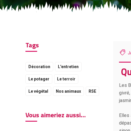
Tags
J
Décoration
L'entretien
Qu
Le potager
Le terroir
Les B
Le végétal
Nos animaux
RSE
givré,
jasmi
Vous aimeriez aussi…
Elles
dépas
sinon 