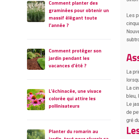
Comment planter des
graminées pour obtenir un
Les p
massif élégant toute
cinqu
l’année ?
Nouve
subtro
Comment protéger son
As
jardin pendant les
vacances d’été ?
La pri
lorsq
La cin
L’échinacée, une vivace
bleu, 
colorée qui attire les
Le ja
pollinisateurs
de pe
gré du
Le
Planter du romarin au
jardin, tout pour réussir sa