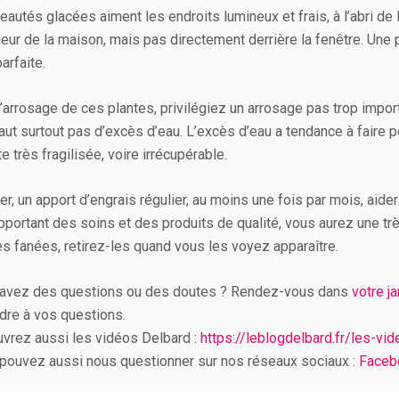
autés glacées aiment les endroits lumineux et frais, à l’abri de 
rieur de la maison, mais pas directement derrière la fenêtre. Une p
arfaite.
l’arrosage de ces plantes, privilégiez un arrosage pas trop import
faut surtout pas d’excès d’eau. L’excès d’eau a tendance à faire po
e très fragilisée, voire irrécupérable.
er, un apport d’engrais régulier, au moins une fois par mois, aidera
pportant des soins et des produits de qualité, vous aurez une très
les fanées, retirez-les quand vous les voyez apparaître.
avez des questions ou des doutes ? Rendez-vous dans
votre j
dre à vos questions.
vrez aussi les vidéos Delbard :
https://leblogdelbard.fr/les-vi
pouvez aussi nous questionner sur nos réseaux sociaux :
Faceb