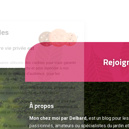
Gestion des
cookies
Respecter votre vie privée est
notre priorité
Rejoig
Nous et nos partenaires utilisons des cookies pour vous garantir
la meilleure expérience sur notre site et pour répondre à nos
besoins statistiques et de mesure d’audience, pour les
améliorations futures du site.
Les cookies publicitaires nous permettent de vous proposer des
offres personnalisées susceptibles de vous intéresser.
Les cookies fonctionnels, techniques et de sécurité ne sont pas
À
propos
paramétrables car ils sont nécessaires au bon fonctionnement du
site, les autres le sont et nécessitent votre accord pour être
déposés.
Mon chez moi par Delbard,
est un blog pour les
passionnés, amateurs ou spécialistes du jardin et
Pour en savoir plus sur la manière dont nous traitons vos