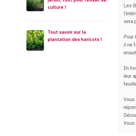
Les Be
culture !
l’inté
sera p
Tout savoir sur la
Pour 
plantation des haricots !
il ne 
ensuit
En hiv
leur a
feuil
Vous 
répon
Décou
Vous 