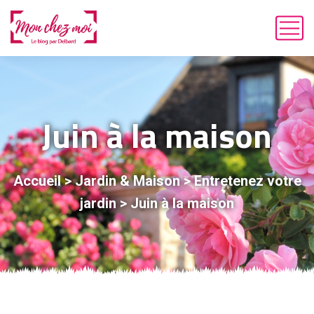
Juin à la maison
Accueil
>
Jardin & Maison
>
Entretenez votre
jardin
>
Juin à la maison