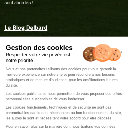
sont abordés !
Le Blog Delbard
Accueil
Gestion des cookies
Jardin & maison
Respecter votre vie privée est
Inspiration
notre priorité
Couvrez-les d'attentions
Nous et nos partenaires utilisons des cookies pour vous garantir la
meilleure expérience sur notre site et pour répondre à nos besoins
Delbard.fr
statistiques et de mesure d’audience, pour les améliorations futures
du site.
Les cookies publicitaires nous permettent de vous proposer des offres
personnalisées susceptibles de vous intéresser.
Les cookies fonctionnels, techniques et de sécurité ne sont pas
paramétrables car ils sont nécessaires au bon fonctionnement du site,
Mentions légales
les autres le sont et nécessitent votre accord pour être déposés.
Politique de gestions de cookies
Pour en savoir plus sur la manière dont nous traitons vos données,