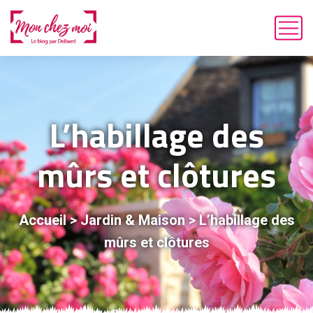
L’habillage des
mûrs et clôtures
Accueil
>
Jardin & Maison
>
L’habillage des
mûrs et clôtures