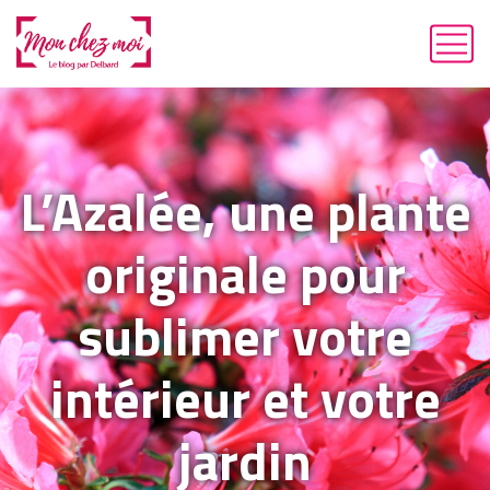
L’Azalée, une plante
originale pour
sublimer votre
intérieur et votre
jardin