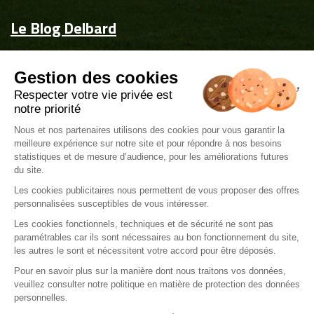
Le Blog Delbard
Accueil
Gestion des cookies
Jardin & maison
Respecter votre vie privée est
Inspiration
notre priorité
Couvrez-les d'attentions
Nous et nos partenaires utilisons des cookies pour vous garantir la
meilleure expérience sur notre site et pour répondre à nos besoins
Delbard.fr
statistiques et de mesure d’audience, pour les améliorations futures
du site.
Les cookies publicitaires nous permettent de vous proposer des offres
personnalisées susceptibles de vous intéresser.
Les cookies fonctionnels, techniques et de sécurité ne sont pas
paramétrables car ils sont nécessaires au bon fonctionnement du site,
Mentions légales
les autres le sont et nécessitent votre accord pour être déposés.
Politique de gestions de cookies
Pour en savoir plus sur la manière dont nous traitons vos données,
veuillez consulter notre politique en matière de protection des données
Politique de confidentialité
personnelles.