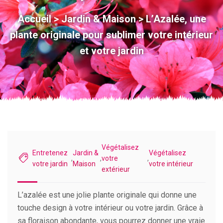
Accueil
>
Jardin & Maison
>
L’Azalée, une
plante originale pour sublimer votre intérieur
et votre jardin
Végétalisez
Entretenez
Jardin &
Végétalisez
,
,
votre
,
votre jardin
Maison
votre intérieur
extérieur
L’azalée est une jolie plante originale qui donne une
touche design à votre intérieur ou votre jardin. Grâce à
sa floraison abondante, vous pourrez donner une vraie