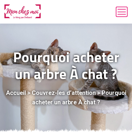
Pourquoi acheter
un arbre À chat ?
Accueil
>
Couvrez-les d’attention
>
Pourquoi
acheter un arbre À chat ?