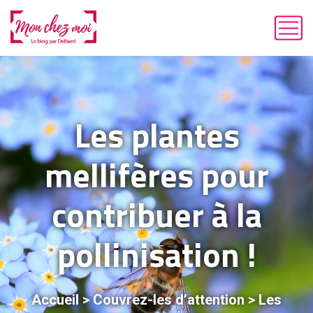
Les plantes
mellifères pour
contribuer à la
pollinisation !
Accueil
>
Couvrez-les d’attention
>
Les