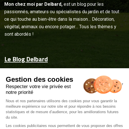
Mon chez moi par Delbard,
est un blog pour les
passionnés, amateurs ou spécialistes du jardin et de tout
ce qui touche au bien-être dans la maison… Décoration,
végétal, animaux ou encore potager… Tous les thèmes y
sont abordés !
Le Blog Delbard
Accueil
Gestion des cookies
Jardin & maison
Respecter votre vie privée est
Inspiration
notre priorité
Couvrez-les d'attentions
Nous et nos partenaires utilisons des cookies pour vous garantir la
meilleure expérience sur notre site et pour répondre à nos besoins
Delbard.fr
statistiques et de mesure d’audience, pour les améliorations futures
du site.
Les cookies publicitaires nous permettent de vous proposer des offres