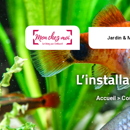
Jardin & 
L’instal
Accueil
>
Cou