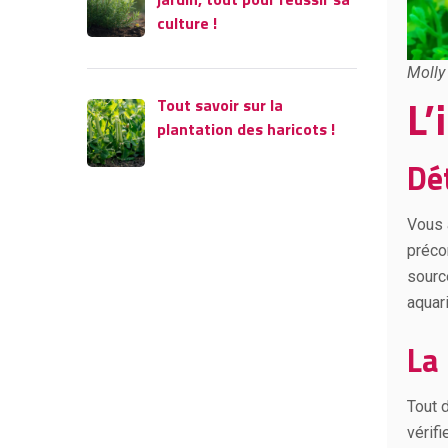
culture !
Molly
L’
Tout savoir sur la
plantation des haricots !
Dé
Vous 
précon
sourc
aquar
La
Tout 
vérif