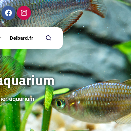
Delbard.fr
 aquarium
mier aquarium