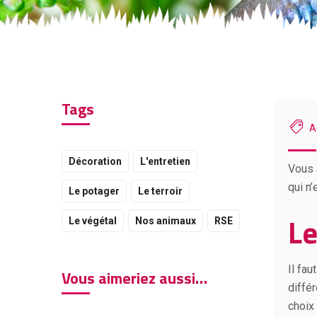
Tags
A
Décoration
L'entretien
Vous 
qui n
Le potager
Le terroir
Le
Le végétal
Nos animaux
RSE
Il fau
Vous aimeriez aussi…
diffé
choix