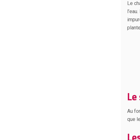
Le ch
l’eau.
impur
plant
Le 
Au fo
que l
Le