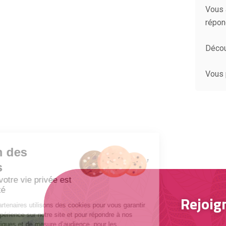
Vous 
répon
Décou
Vous 
Gestion des
cookies
Respecter votre vie privée est
notre priorité
Rejoig
Nous et nos partenaires utilisons des cookies pour vous garantir
la meilleure expérience sur notre site et pour répondre à nos
besoins statistiques et de mesure d’audience, pour les