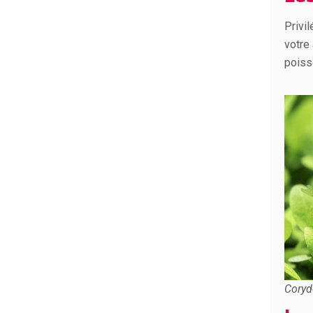
Privi
votre 
poiss
Coryd