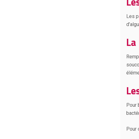
Le
Les pl
d’alg
La
Rempl
souco
éléme
Le
Pour 
bacté
Pour 