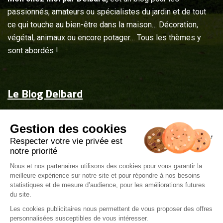
passionnés, amateurs ou spécialistes du jardin et de tout
ce qui touche au bien-être dans la maison… Décoration,
végétal, animaux ou encore potager… Tous les thèmes y
sont abordés !
Le Blog Delbard
Accueil
Gestion des cookies
Jardin & maison
Respecter votre vie privée est
Inspiration
notre priorité
Couvrez-les d'attentions
Nous et nos partenaires utilisons des cookies pour vous garantir la
meilleure expérience sur notre site et pour répondre à nos besoins
Delbard.fr
statistiques et de mesure d’audience, pour les améliorations futures
du site.
Les cookies publicitaires nous permettent de vous proposer des offres
personnalisées susceptibles de vous intéresser.