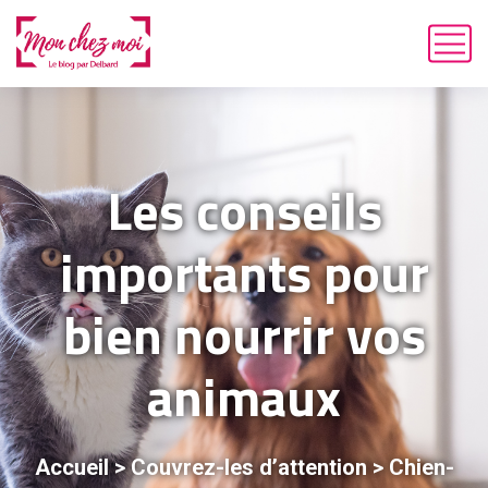
Les conseils
importants pour
bien nourrir vos
animaux
Accueil
>
Couvrez-les d’attention
>
Chien-