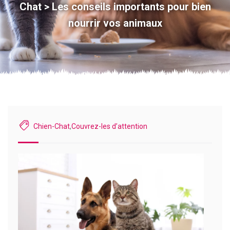
Chat
>
Les conseils importants pour bien
nourrir vos animaux
Chien-Chat
,
Couvrez-les d’attention