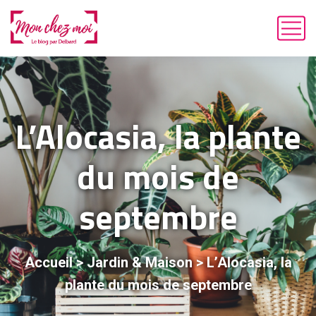
L’Alocasia, la plante
du mois de
septembre
Accueil
>
Jardin & Maison
>
L’Alocasia, la
plante du mois de septembre