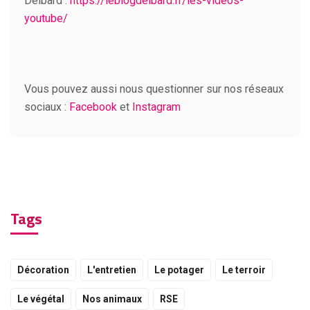
Delbard :
https://leblogdelbard.fr/les-videos-
youtube/
Vous pouvez aussi nous questionner sur nos réseaux
sociaux :
Facebook
et
Instagram
Tags
Décoration
L'entretien
Le potager
Le terroir
Le végétal
Nos animaux
RSE