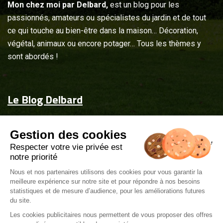
Mon chez moi par Delbard,
est un blog pour les
passionnés, amateurs ou spécialistes du jardin et de tout
ce qui touche au bien-être dans la maison… Décoration,
végétal, animaux ou encore potager… Tous les thèmes y
sont abordés !
Le Blog Delbard
Accueil
Gestion des cookies
Jardin & maison
Respecter votre vie privée est
Inspiration
notre priorité
Couvrez-les d'attentions
Nous et nos partenaires utilisons des cookies pour vous garantir la
meilleure expérience sur notre site et pour répondre à nos besoins
Delbard.fr
statistiques et de mesure d’audience, pour les améliorations futures
du site.
Les cookies publicitaires nous permettent de vous proposer des offres