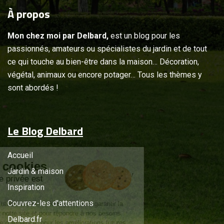
À
propos
Mon chez moi par Delbard,
est un blog pour les
passionnés, amateurs ou spécialistes du jardin et de tout
ce qui touche au bien-être dans la maison… Décoration,
végétal, animaux ou encore potager… Tous les thèmes y
sont abordés !
Le Blog Delbard
Accueil
Gestion des cookies
Jardin & maison
Respecter votre vie privée est
Inspiration
notre priorité
Couvrez-les d'attentions
Nous et nos partenaires utilisons des cookies pour vous garantir la
meilleure expérience sur notre site et pour répondre à nos besoins
Delbard.fr
statistiques et de mesure d’audience, pour les améliorations futures